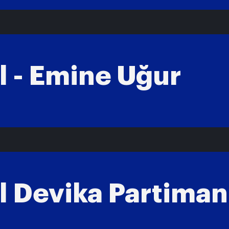
l - Emine Uğur
l Devika Partiman