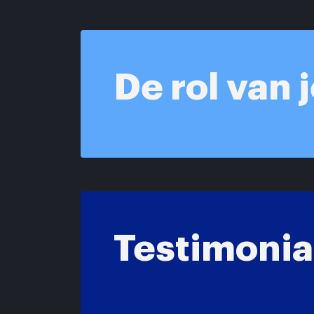
De rol van 
Testimonial