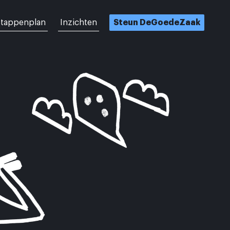
tappenplan
Inzichten
Steun DeGoedeZaak